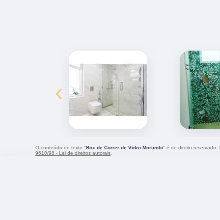
‹
O conteúdo do texto "
Box de Correr de Vidro Morumbi
" é de direito reservado.
9610/98 - Lei de direitos autorais
.