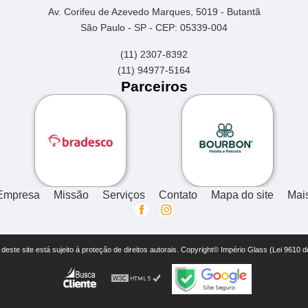
Av. Corifeu de Azevedo Marques, 5019 - Butantã
São Paulo - SP - CEP: 05339-004
(11) 2307-8392
(11) 94977-5164
Parceiros
Empresa
Missão
Serviços
Contato
Mapa do site
Mai
r deste site está sujeito à proteção de direitos autorais. Copyright© Império Glass (Lei 9610 