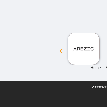
‹
Home
O inteiro teo