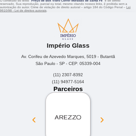
O conteúdo do texto "
Preço de Box Vidro Correr Moradas de Santa Fé
" é de direito
reservado. Sua reprodução, parcial ou total, mesmo citando nossos links, é proibida sem a
autorização do autor. Crime de violação de direito autoral – artigo 184 do Código Penal –
Lei
9610/98 - Lei de direitos autorais
.
Império Glass
Av. Corifeu de Azevedo Marques, 5019 - Butantã
São Paulo - SP - CEP: 05339-004
(11) 2307-8392
(11) 94977-5164
Parceiros
‹
›