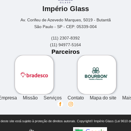
Império Glass
Av. Corifeu de Azevedo Marques, 5019 - Butantã
São Paulo - SP - CEP: 05339-004
(11) 2307-8392
(11) 94977-5164
Parceiros
Empresa
Missão
Serviços
Contato
Mapa do site
Mai
r deste site está sujeito à proteção de direitos autorais. Copyright© Império Glass (Lei 9610 