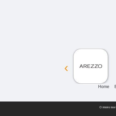
‹
Home
O inteiro teo