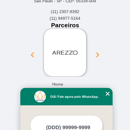
São Paulo - SP - CEP: 05339-004
(11) 2307-8392
(11) 94977-5164
Parceiros
‹
›
Home
Empresa
Olá! Fale agora pelo WhatsApp.
Missão
Serviços
Contato
Mapa do site
Mais Serviços