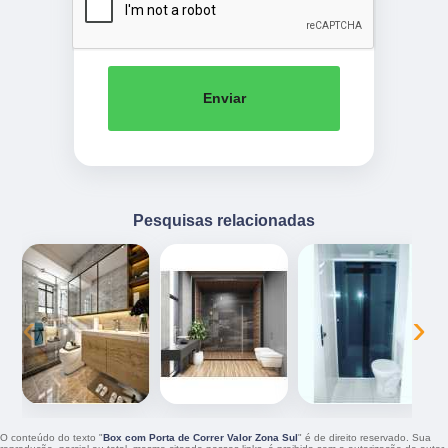
Enviar
Pesquisas relacionadas
‹
›
O conteúdo do texto "
Box com Porta de Correr Valor Zona Sul
" é de direito reservado. Sua