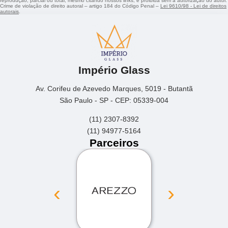
reprodução, parcial ou total, mesmo citando nossos links, é proibida sem a autorização do autor.
Crime de violação de direito autoral – artigo 184 do Código Penal –
Lei 9610/98 - Lei de direitos
autorais
.
Império Glass
Av. Corifeu de Azevedo Marques, 5019 - Butantã
São Paulo - SP - CEP: 05339-004
(11) 2307-8392
(11) 94977-5164
Parceiros
‹
›