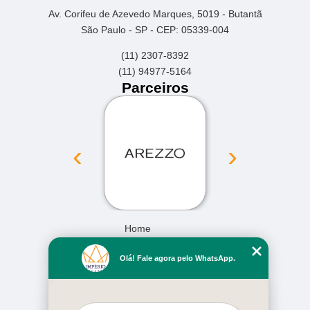
Av. Corifeu de Azevedo Marques, 5019 - Butantã
São Paulo - SP - CEP: 05339-004
(11) 2307-8392
(11) 94977-5164
Parceiros
‹
›
Home
Empresa
Olá! Fale agora pelo WhatsApp.
Missão
Serviços
Contato
Mapa do site