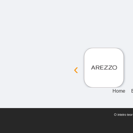
‹
Home
O inteiro teo