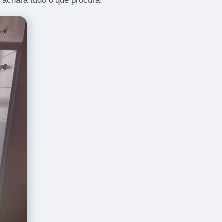
ê achará tudo o que procura!