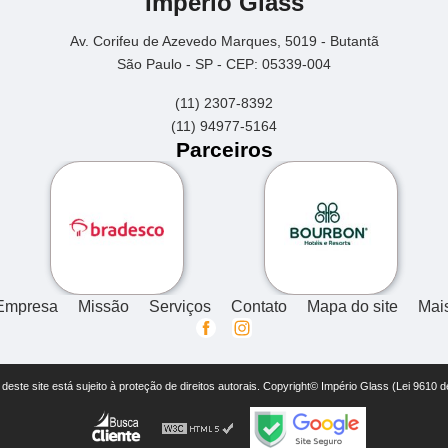
Império Glass
Av. Corifeu de Azevedo Marques, 5019 - Butantã
São Paulo - SP - CEP: 05339-004
(11) 2307-8392
(11) 94977-5164
Parceiros
Empresa
Missão
Serviços
Contato
Mapa do site
Mai
r deste site está sujeito à proteção de direitos autorais. Copyright© Império Glass (Lei 9610 