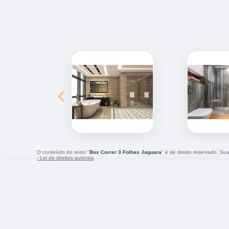
‹
O conteúdo do texto "
Box Correr 3 Folhas Jaguara
" é de direito reservado. Su
- Lei de direitos autorais
.