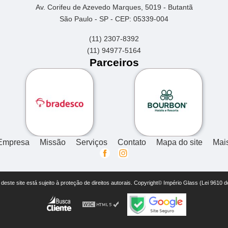
Av. Corifeu de Azevedo Marques, 5019 - Butantã
São Paulo - SP - CEP: 05339-004
(11) 2307-8392
(11) 94977-5164
Parceiros
Empresa
Missão
Serviços
Contato
Mapa do site
Mai
r deste site está sujeito à proteção de direitos autorais. Copyright© Império Glass (Lei 9610 