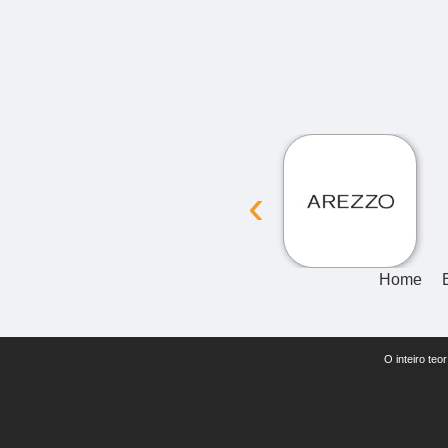
‹
Home
O inteiro teo