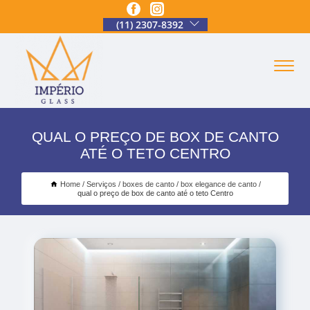
(11) 2307-8392
QUAL O PREÇO DE BOX DE CANTO
ATÉ O TETO CENTRO
Home
Serviços
boxes de canto
box elegance de canto
qual o preço de box de canto até o teto Centro