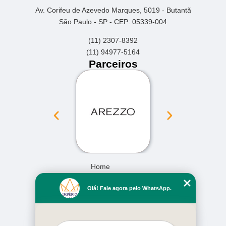
Av. Corifeu de Azevedo Marques, 5019 - Butantã
São Paulo - SP - CEP: 05339-004
(11) 2307-8392
(11) 94977-5164
Parceiros
‹
›
Home
Empresa
Olá! Fale agora pelo WhatsApp.
Missão
Serviços
Contato
Mapa do site