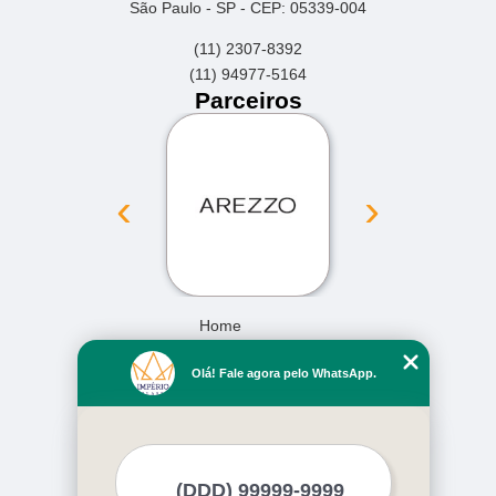
São Paulo - SP - CEP: 05339-004
(11) 2307-8392
(11) 94977-5164
Parceiros
‹
›
Home
Empresa
Olá! Fale agora pelo WhatsApp.
Missão
Serviços
Contato
Mapa do site
Mais Serviços