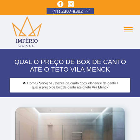
(11) 2307-8392
QUAL O PREÇO DE BOX DE CANTO
ATÉ O TETO VILA MENCK
Home
Serviços
boxes de canto
box elegance de canto
qual o preço de box de canto até o teto Vila Menck