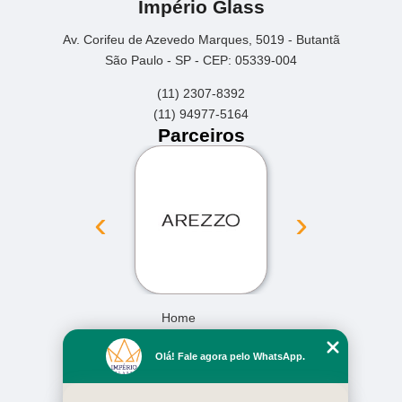
Império Glass
Av. Corifeu de Azevedo Marques, 5019 - Butantã
São Paulo - SP - CEP: 05339-004
(11) 2307-8392
(11) 94977-5164
Parceiros
‹
›
Home
Empresa
Olá! Fale agora pelo WhatsApp.
Missão
Serviços
Contato