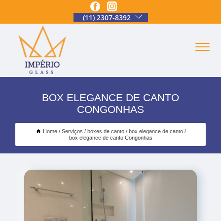
(11) 2307-8392
BOX ELEGANCE DE CANTO
CONGONHAS
Home
Serviços
boxes de canto
box elegance de canto
box elegance de canto Congonhas