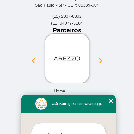
São Paulo - SP - CEP: 05339-004
(11) 2307-8392
(11) 94977-5164
Parceiros
‹
›
Home
Empresa
Olá! Fale agora pelo WhatsApp.
Missão
Serviços
Contato
Mapa do site
Mais Serviços