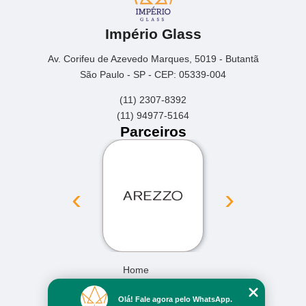
Império Glass
Av. Corifeu de Azevedo Marques, 5019 - Butantã
São Paulo - SP - CEP: 05339-004
(11) 2307-8392
(11) 94977-5164
Parceiros
‹
›
Home
Empresa
Olá! Fale agora pelo WhatsApp.
Missão