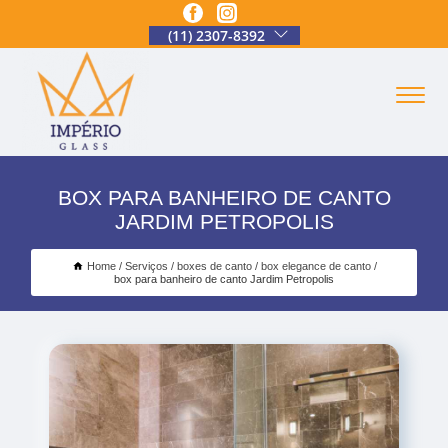
(11) 2307-8392
BOX PARA BANHEIRO DE CANTO
JARDIM PETROPOLIS
Home
Serviços
boxes de canto
box elegance de canto
box para banheiro de canto Jardim Petropolis