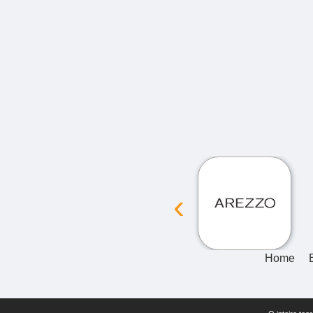
‹
Home