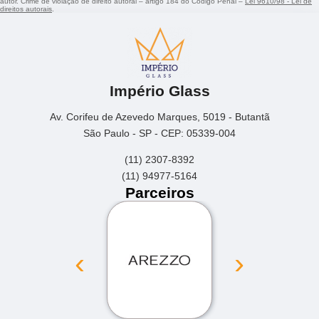
autor. Crime de violação de direito autoral – artigo 184 do Código Penal –
Lei 9610/98 - Lei de
direitos autorais
.
Império Glass
Av. Corifeu de Azevedo Marques, 5019 - Butantã
São Paulo - SP - CEP: 05339-004
(11) 2307-8392
(11) 94977-5164
Parceiros
‹
›