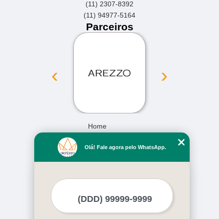
(11) 2307-8392
(11) 94977-5164
Parceiros
‹
›
Home
Empresa
Olá! Fale agora pelo WhatsApp.
Missão
Serviços
Contato
Mapa do site
Mais Serviços