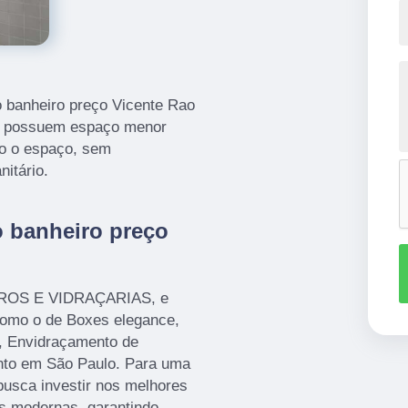
 banheiro preço Vicente Rao
que possuem espaço menor
do o espaço, sem
itário.
o banheiro preço
IDROS E VIDRAÇARIAS, e
 como o de Boxes elegance,
o, Envidraçamento de
anto em São Paulo. Para uma
busca investir nos melhores
es modernas, garantindo