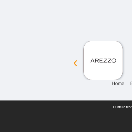
‹
Home
O inteiro teo