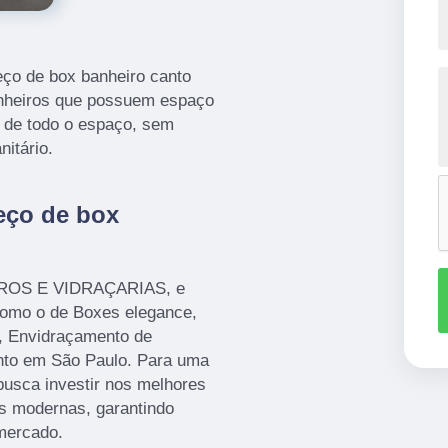
ço de box banheiro canto
anheiros que possuem espaço
o de todo o espaço, sem
itário.
reço de box
IDROS E VIDRAÇARIAS, e
 como o de Boxes elegance,
o, Envidraçamento de
anto em São Paulo. Para uma
busca investir nos melhores
es modernas, garantindo
mercado.