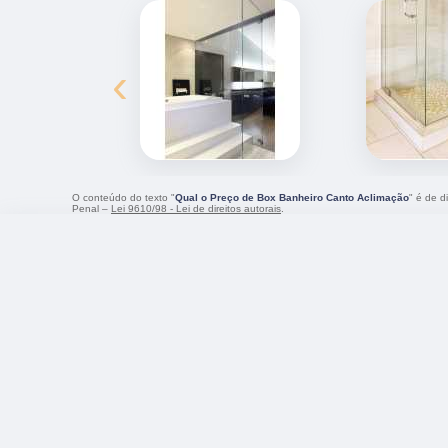
‹
O conteúdo do texto "
Qual o Preço de Box Banheiro Canto Aclimação
" é de d
Penal –
Lei 9610/98 - Lei de direitos autorais
.