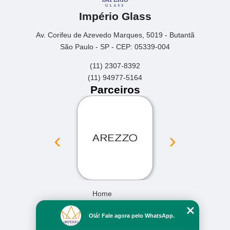
Império Glass
Av. Corifeu de Azevedo Marques, 5019 - Butantã
São Paulo - SP - CEP: 05339-004
(11) 2307-8392
(11) 94977-5164
Parceiros
‹
›
Home
Empresa
Olá! Fale agora pelo WhatsApp.
Missão
Serviços