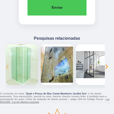
Enviar
Pesquisas relacionadas
‹
›
O conteúdo do texto "
Qual o Preço de Box Canto Banheiro Jardim Ísis
" é de direito
reservado. Sua reprodução, parcial ou total, mesmo citando nossos links, é proibida sem a
autorização do autor. Crime de violação de direito autoral – artigo 184 do Código Penal –
Lei
9610/98 - Lei de direitos autorais
.