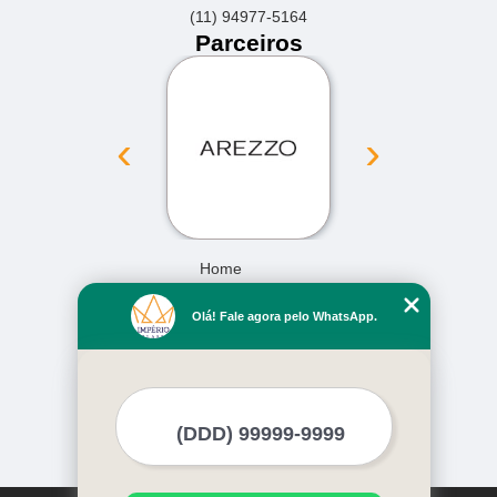
(11) 94977-5164
Parceiros
‹
›
Home
Empresa
Olá! Fale agora pelo WhatsApp.
Missão
Serviços
Contato
Mapa do site
Mais Serviços