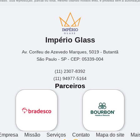
ervado. Sua reprodução, parcial ou total, mesmo citando nossos links, é proibida sem a autorizaçã
Império Glass
Av. Corifeu de Azevedo Marques, 5019 - Butantã
São Paulo - SP - CEP: 05339-004
(11) 2307-8392
(11) 94977-5164
Parceiros
Empresa
Missão
Serviços
Contato
Mapa do site
Mai