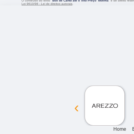
O conteúdo do texto "
Box de Canto até o Teto Preço Moema
" é de direito res
Lei 9610/98 - Lei de direitos autorais
.
‹
Home