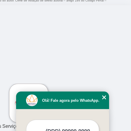
o do autor. Crime de violação de direito autoral – artigo 184 do Código Penal –
›
Olá! Fale agora pelo WhatsApp.
s Serviços