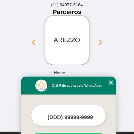
(11) 94977-5164
Parceiros
‹
›
Home
Empresa
Olá! Fale agora pelo WhatsApp.
Missão
Serviços
Contato
Mapa do site
Mais Serviços