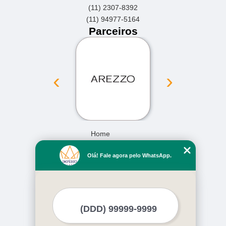
(11) 2307-8392
(11) 94977-5164
Parceiros
‹
›
Home
Empresa
Olá! Fale agora pelo WhatsApp.
Missão
Serviços
Contato
Mapa do site
Mais Serviços