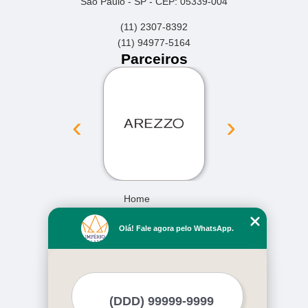
São Paulo - SP - CEP: 05339-004
(11) 2307-8392
(11) 94977-5164
Parceiros
‹
›
Home
Empresa
Olá! Fale agora pelo WhatsApp.
Missão
Serviços
Contato
Mapa do site
Mais Serviços