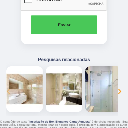
Enviar
Pesquisas relacionadas
‹
›
O conteúdo do texto "
Instalação de Box Elegance Canto Augusta
" é de direito reservado. Sua
reprodução, parcial ou total, mesmo citando nossos links, é proibida sem a autorização do autor.
Crime de violação de direito autoral – artigo 184 do Código Penal –
Lei 9610/98 - Lei de direitos