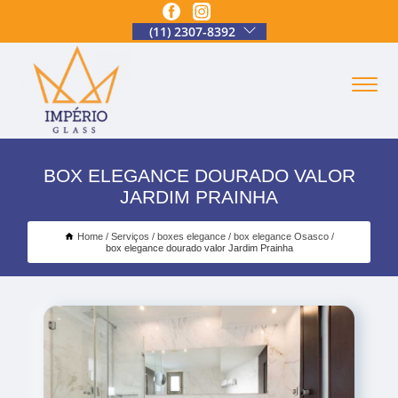
(11) 2307-8392
BOX ELEGANCE DOURADO VALOR
JARDIM PRAINHA
Home
Serviços
boxes elegance
box elegance Osasco
box elegance dourado valor Jardim Prainha