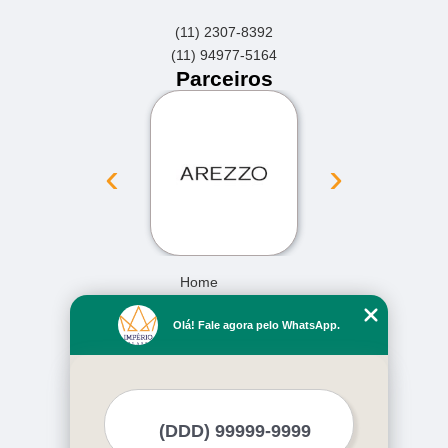
(11) 2307-8392
(11) 94977-5164
Parceiros
‹
›
Home
Empresa
Olá! Fale agora pelo WhatsApp.
Missão
Serviços
Contato
Mapa do site
Mais Serviços