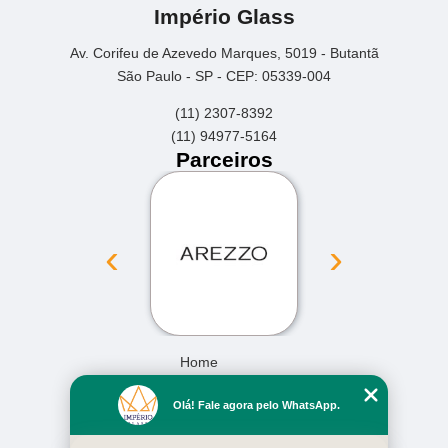
Império Glass
Av. Corifeu de Azevedo Marques, 5019 - Butantã
São Paulo - SP - CEP: 05339-004
(11) 2307-8392
(11) 94977-5164
Parceiros
‹
›
Home
Empresa
Olá! Fale agora pelo WhatsApp.
Missão
Serviços