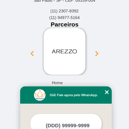
São Paulo - SP - CEP: 05339-004
(11) 2307-8392
(11) 94977-5164
Parceiros
‹
›
Home
Empresa
Olá! Fale agora pelo WhatsApp.
Missão
Serviços
Contato
Mapa do site
Mais Serviços