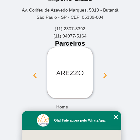
Av. Corifeu de Azevedo Marques, 5019 - Butantã
São Paulo - SP - CEP: 05339-004
(11) 2307-8392
(11) 94977-5164
Parceiros
‹
›
Home
Empresa
Olá! Fale agora pelo WhatsApp.
Missão
Serviços
Contato