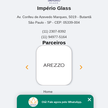
Império Glass
Av. Corifeu de Azevedo Marques, 5019 - Butantã
São Paulo - SP - CEP: 05339-004
(11) 2307-8392
(11) 94977-5164
Parceiros
‹
›
Home
Empresa
Olá! Fale agora pelo WhatsApp.
Missão