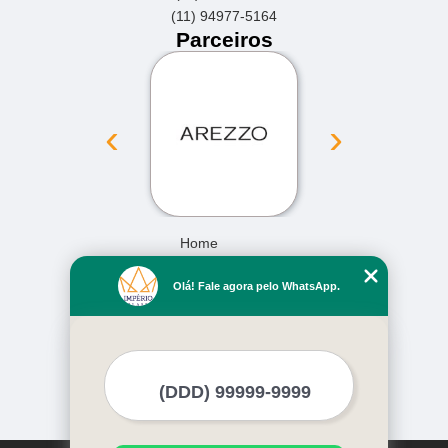
(11) 94977-5164
Parceiros
‹
›
Home
Empresa
Olá! Fale agora pelo WhatsApp.
Missão
Serviços
Contato
Mapa do site
Mais Serviços