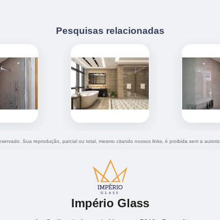
Pesquisas relacionadas
 reservado. Sua reprodução, parcial ou total, mesmo citando nossos links, é proibida sem a autori
Império Glass