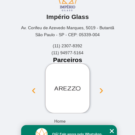
Império Glass
Av. Corifeu de Azevedo Marques, 5019 - Butantã
São Paulo - SP - CEP: 05339-004
(11) 2307-8392
(11) 94977-5164
Parceiros
‹
›
Home
Empresa
Olá! Fale agora pelo WhatsApp.