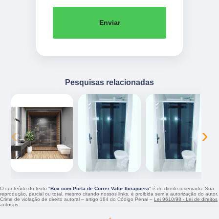
Enviar
Pesquisas relacionadas
‹
›
O conteúdo do texto "
Box com Porta de Correr Valor Ibirapuera
" é de direito reservado. Sua
reprodução, parcial ou total, mesmo citando nossos links, é proibida sem a autorização do autor.
Crime de violação de direito autoral – artigo 184 do Código Penal –
Lei 9610/98 - Lei de direitos
autorais
.