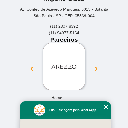
Av. Corifeu de Azevedo Marques, 5019 - Butantã
São Paulo - SP - CEP: 05339-004
(11) 2307-8392
(11) 94977-5164
Parceiros
‹
›
Home
Empresa
Olá! Fale agora pelo WhatsApp.
Missão
Serviços
Contato