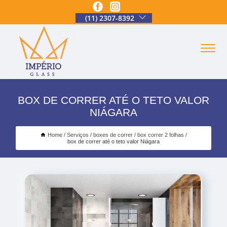
(11) 2307-8392
BOX DE CORRER ATÉ O TETO VALOR
NIÁGARA
Home
Serviços
boxes de correr
box correr 2 folhas
box de correr até o teto valor Niágara