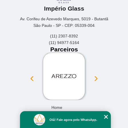
Império Glass
Av. Corifeu de Azevedo Marques, 5019 - Butantã
São Paulo - SP - CEP: 05339-004
(11) 2307-8392
(11) 94977-5164
Parceiros
‹
›
Home
Empresa
Olá! Fale agora pelo WhatsApp.
Missão
Serviços