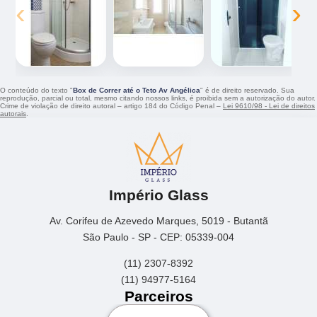
‹
›
O conteúdo do texto "
Box de Correr até o Teto Av Angélica
" é de direito reservado. Sua
reprodução, parcial ou total, mesmo citando nossos links, é proibida sem a autorização do autor.
Crime de violação de direito autoral – artigo 184 do Código Penal –
Lei 9610/98 - Lei de direitos
autorais
.
Império Glass
Av. Corifeu de Azevedo Marques, 5019 - Butantã
São Paulo - SP - CEP: 05339-004
(11) 2307-8392
(11) 94977-5164
Parceiros