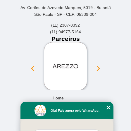
Av. Corifeu de Azevedo Marques, 5019 - Butantã
São Paulo - SP - CEP: 05339-004
(11) 2307-8392
(11) 94977-5164
Parceiros
‹
›
Home
Empresa
Olá! Fale agora pelo WhatsApp.
Missão
Serviços
Contato