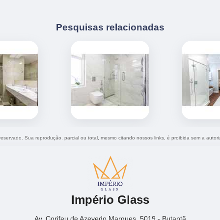
Pesquisas relacionadas
o reservado. Sua reprodução, parcial ou total, mesmo citando nossos links, é proibida sem a autor
Império Glass
Av. Corifeu de Azevedo Marques, 5019 - Butantã