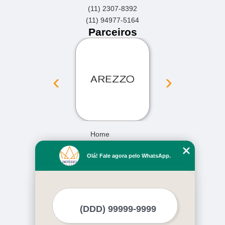
(11) 2307-8392
(11) 94977-5164
Parceiros
‹
›
Home
Empresa
Olá! Fale agora pelo WhatsApp.
Missão
Serviços
Contato
Mapa do site
Mais Serviços