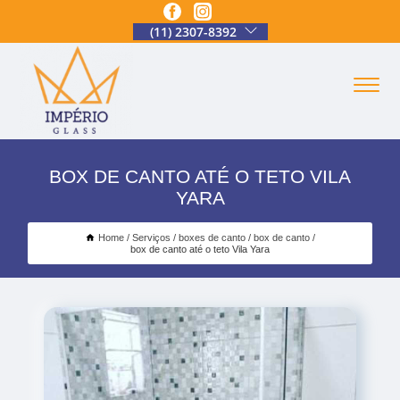
(11) 2307-8392
BOX DE CANTO ATÉ O TETO VILA
YARA
Home
Serviços
boxes de canto
box de canto
box de canto até o teto Vila Yara