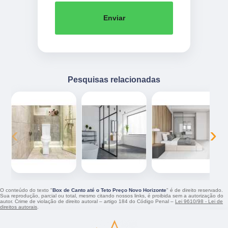
Enviar
Pesquisas relacionadas
‹
›
O conteúdo do texto "
Box de Canto até o Teto Preço Novo Horizonte
" é de direito reservado.
Sua reprodução, parcial ou total, mesmo citando nossos links, é proibida sem a autorização do
autor. Crime de violação de direito autoral – artigo 184 do Código Penal –
Lei 9610/98 - Lei de
direitos autorais
.