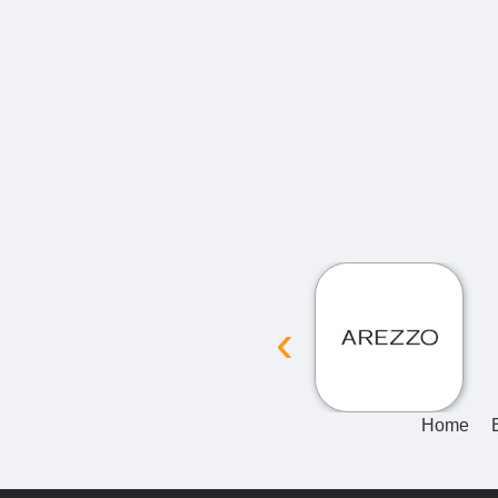
‹
Home