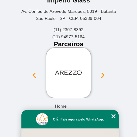
Império Glass
Av. Corifeu de Azevedo Marques, 5019 - Butantã
São Paulo - SP - CEP: 05339-004
(11) 2307-8392
(11) 94977-5164
Parceiros
‹
›
Home
Empresa
Olá! Fale agora pelo WhatsApp.
Missão
Serviços
Contato