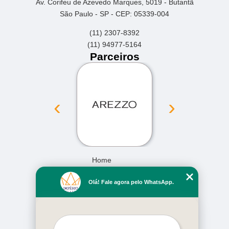
Av. Corifeu de Azevedo Marques, 5019 - Butantã
São Paulo - SP - CEP: 05339-004
(11) 2307-8392
(11) 94977-5164
Parceiros
‹
›
Home
Empresa
Olá! Fale agora pelo WhatsApp.
Missão
Serviços
Contato
Mapa do site