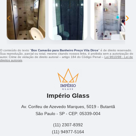
‹
›
O conteúdo do texto "
Box Camarão para Banheiro Preço Vila Dirce
" é de direito reservado.
Sua reprodução, parcial ou total, mesmo citando nossos links, é proibida sem a autorização do
autor. Crime de violação de direito autoral – artigo 184 do Código Penal –
Lei 9610/98 - Lei de
direitos autorais
.
Império Glass
Av. Corifeu de Azevedo Marques, 5019 - Butantã
São Paulo - SP - CEP: 05339-004
(11) 2307-8392
(11) 94977-5164