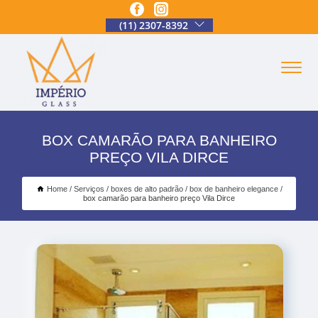
(11) 2307-8392
BOX CAMARÃO PARA BANHEIRO
PREÇO VILA DIRCE
Home
Serviços
boxes de alto padrão
box de banheiro elegance
box camarão para banheiro preço Vila Dirce